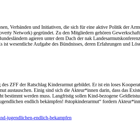
en, Verbänden und Initiativen, die sich für eine aktive Politik der A
erty Network) gegründet. Zu den Mitgliedern gehören Gewerkschafte
en Bundesländern agieren unter dem Dach der nak Landesarmutskonfere
Es ist wesentliche Aufgabe des Bündnisses, deren Erfahrungen und Lös
g des ZFF der Ratschlag Kinderarmut gebildet. Er ist ein loses Kooper
ut austauschen. Einig sind sich die Akteur*innen darin, dass das Ex
cht bestimmt werden muss. Langfristig sollen Kind-bezogene Geldleistu
ndlichen endlich bekämpfen! #stopkinderarmut“ fordern Akteur*inne
und-jugendlichen-endlich-bekampfen