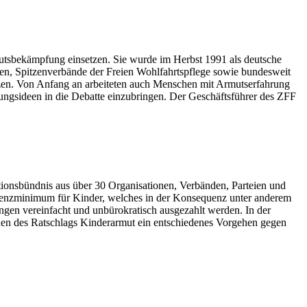
rmutsbekämpfung einsetzen. Sie wurde im Herbst 1991 als deutsche
n, Spitzenverbände der Freien Wohlfahrtspflege sowie bundesweit
nzen. Von Anfang an arbeiteten auch Menschen mit Armutserfahrung
ungsideen in die Debatte einzubringen. Der Geschäftsführer des ZFF
ationsbündnis aus über 30 Organisationen, Verbänden, Parteien und
istenzminimum für Kinder, welches in der Konsequenz unter anderem
ngen vereinfacht und unbürokratisch ausgezahlt werden. In der
n des Ratschlags Kinderarmut ein entschiedenes Vorgehen gegen