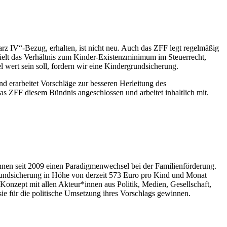
rz IV“-Bezug, erhalten, ist nicht neu. Auch das ZFF legt regelmäßig
pielt das Verhältnis zum Kinder-Existenzminimum im Steuerrecht,
l wert sein soll, fordern wir eine Kindergrundsicherung.
 erarbeitet Vorschläge zur besseren Herleitung des
das ZFF diesem Bündnis angeschlossen und arbeitet inhaltlich mit.
 seit 2009 einen Paradigmenwechsel bei der Familienförderung.
rundsicherung in Höhe von derzeit 573 Euro pro Kind und Monat
nzept mit allen Akteur*innen aus Politik, Medien, Gesellschaft,
sie für die politische Umsetzung ihres Vorschlags gewinnen.