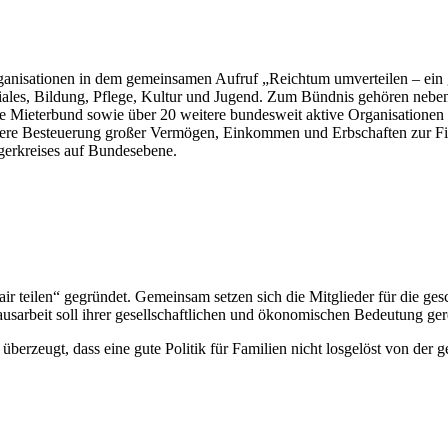
r Organisationen in dem gemeinsamen Aufruf „Reichtum umverteilen – ei
oziales, Bildung, Pflege, Kultur und Jugend. Zum Bündnis gehören n
 Mieterbund sowie über 20 weitere bundesweit aktive Organisationen un
stärkere Besteuerung großer Vermögen, Einkommen und Erbschaften zur
ägerkreises auf Bundesebene.
fair teilen“ gegründet. Gemeinsam setzen sich die Mitglieder für die ges
sarbeit soll ihrer gesellschaftlichen und ökonomischen Bedeutung ge
rzeugt, dass eine gute Politik für Familien nicht losgelöst von der ges