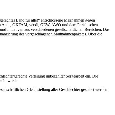
n gerechtes Land für alle!“ entschlossene Maßnahmen gegen
eben Attac, OXFAM, ver.di, GEW, AWO und dem Paritätischen
d Initiativen aus verschiedenen gesellschaftlichen Bereichen. Das
 Finanzierung des vorgeschlagenen Maßnahmenpaketes. Über die
chlechtergerechte Vertei­lung unbezahlter Sorgearbeit ein. Die
recht werden.
ellschaftlichen Gleichstellung aller Geschlechter gestaltet werden