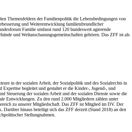
lten Themenfeldern der Familienpolitik die Lebensbedingungen von
Verbesserung und Weiterentwicklung familienfreundlicher
undesforum Familie umfasst rund 120 bundesweit agierende
verbände und Weltanschauungsgemeinschaften gehören. Das ZFF ist als
re in der sozialen Arbeit, der Sozialpolitik und des Sozialrechts in
d Expertise begleitet und gestaltet er die Kinder-, Jugend-, und
und Steuerung der sozialen Arbeit und der sozialen Dienste sowie die
ziale Entwicklungen. Zu den rund 2.000 Mitgliedern zählen unter
reich zu unserer Mitgliedschaft. Das ZFF ist Mitglied im DV. Der
k. Darüber hinaus beteiligt sich das ZFF derzeit (Stand 2018) an den
chpolitischer Stellungnahmen.