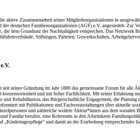
die aktive Zusammenarbeit seiner Mitgliedsorganisationen in ausgewäh
haft der deutschen Familienorganisationen (AGF) e.V. angesiedelt. Zur 
 die dem Grundsatz der Nachhaltigkeit entsprechen. Das Netzwerk B
Wohlfahrtsverbände, Stiftungen, Parteien, Gewerkschaften, Arbeitgeber
e.V.
t seit seiner Gründung im Jahr 1880 das gemeinsame Forum für alle Akteu
et konsensorientiert und mit hoher Fachlichkeit. Mit seiner Erfahrung un
ege und Rehabilitation, das Bürgerschaftliche Engagement, die Planung 
 informiert mit Publikationen und Fachveranstaltungen über aktuelle so
nzelpersonen und zahlreiche weitere Akteur*innen aus dem sozialen Be
nd Familie berufen, eine Referentin in den Arbeitskreis Familienpoliti
nd „Kindertagespflege“ und damit an der Erarbeitung entsprechender fa