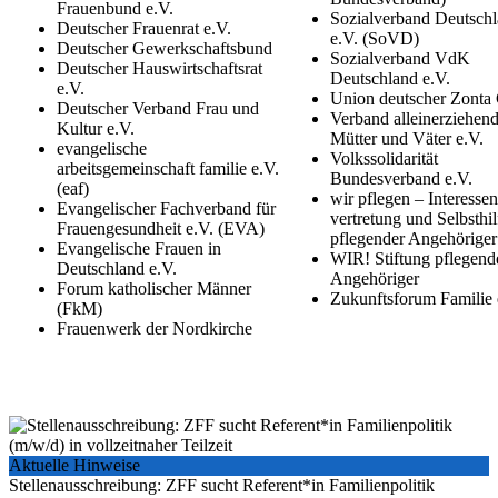
Frauenbund e.V.
Sozialverband Deutsch
Deutscher Frauenrat e.V.
e.V. (SoVD)
Deutscher Gewerkschaftsbund
Sozialverband VdK
Deutscher Hauswirtschaftsrat
Deutschland e.V.
e.V.
Union deutscher Zonta
Deutscher Verband Frau und
Verband alleinerziehend
Kultur e.V.
Mütter und Väter e.V.
evangelische
Volkssolidarität
arbeitsgemeinschaft familie e.V.
Bundesverband e.V.
(eaf)
wir pflegen – Interessen
Evangelischer Fachverband für
vertretung und Selbsthil
Frauengesundheit e.V. (EVA)
pflegender Angehöriger
Evangelische Frauen in
WIR! Stiftung pflegend
Deutschland e.V.
Angehöriger
Forum katholischer Männer
Zukunftsforum Familie 
(FkM)
Frauenwerk der Nordkirche
Aktuelle Hinweise
Stellenausschreibung: ZFF sucht Referent*in Familienpolitik