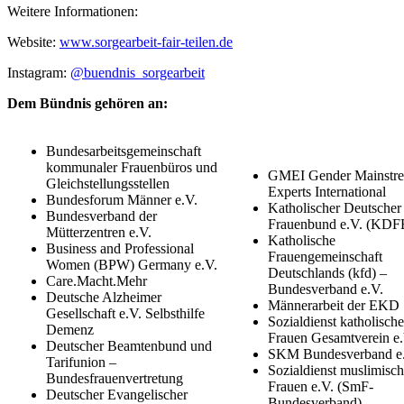
Weitere Informationen:
Website:
www.sorgearbeit-fair-teilen.de
Instagram:
@buendnis_sorgearbeit
Dem Bündnis gehören an:
Bundesarbeitsgemeinschaft
kommunaler Frauenbüros und
GMEI Gender Mainstr
Gleichstellungsstellen
Experts International
Bundesforum Männer e.V.
Katholischer Deutscher
Bundesverband der
Frauenbund e.V. (KDF
Mütterzentren e.V.
Katholische
Business and Professional
Frauengemeinschaft
Women (BPW) Germany e.V.
Deutschlands (kfd) –
Care.Macht.Mehr
Bundesverband e.V.
Deutsche Alzheimer
Männerarbeit der EKD
Gesellschaft e.V. Selbsthilfe
Sozialdienst katholische
Demenz
Frauen Gesamtverein e.
Deutscher Beamtenbund und
SKM Bundesverband e
Tarifunion –
Sozialdienst muslimisch
Bundesfrauenvertretung
Frauen e.V. (SmF-
Deutscher Evangelischer
Bundesverband)