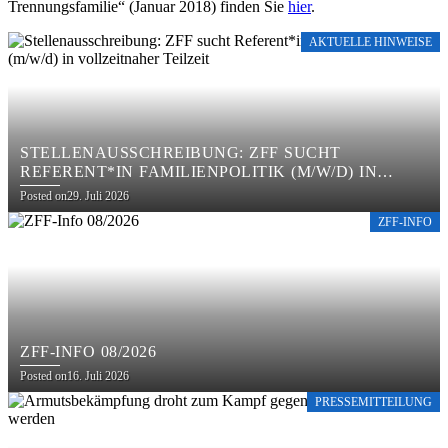
Trennungsfamilie“
(Januar 2018) finden Sie
hier
.
AKTUELLE HINWEISE
STELLENAUSSCHREIBUNG: ZFF SUCHT
REFERENT*IN FAMILIENPOLITIK (M/W/D) IN
VOLLZEITNAHER TEILZEIT
Posted on
29. Juli 2026
ZFF-INFO
ZFF-INFO 08/2026
Posted on
16. Juli 2026
PRESSEMITTEILUNG