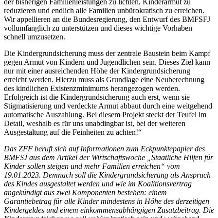
der bisherigen Familienleistungen zu lichten, Kinderarmut zu
reduzieren und endlich alle Familien unbürokratisch zu erreichen.
Wir appellieren an die Bundesregierung, den Entwurf des BMFSFJ
vollumfänglich zu unterstützen und dieses wichtige Vorhaben
schnell umzusetzen.
Die Kindergrundsicherung muss der zentrale Baustein beim Kampf
gegen Armut von Kindern und Jugendlichen sein. Dieses Ziel kann
nur mit einer ausreichenden Höhe der Kindergrundsicherung
erreicht werden. Hierzu muss als Grundlage eine Neuberechnung
des kindlichen Existenzminimums herangezogen werden.
Erfolgreich ist die Kindergrundsicherung auch erst, wenn sie
Stigmatisierung und verdeckte Armut abbaut durch eine weitgehend
automatische Auszahlung. Bei diesem Projekt steckt der Teufel im
Detail, weshalb es für uns unabdingbar ist, bei der weiteren
Ausgestaltung auf die Feinheiten zu achten!“
Das ZFF beruft sich auf Informationen zum Eckpunktepapier des
BMFSJ aus dem Artikel der Wirtschaftswoche „Staatliche Hilfen für
Kinder sollen steigen und mehr Familien erreichen“ vom
19.01.2023. Demnach soll die Kindergrundsicherung als Anspruch
des Kindes ausgestaltet werden und wie im Koalitionsvertrag
angekündigt aus zwei Komponenten bestehen: einem
Garantiebetrag für alle Kinder mindestens in Höhe des derzeitigen
Kindergeldes und einem einkommensabhängigen Zusatzbeitrag. Die