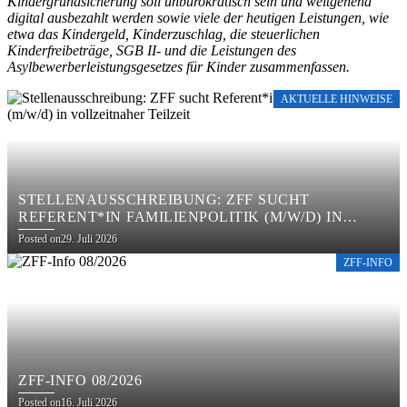
Kindergrundsicherung soll unbürokratisch sein und weitgehend
digital ausbezahlt werden sowie viele der heutigen Leistungen, wie
etwa das Kindergeld, Kinderzuschlag, die steuerlichen
Kinderfreibeträge, SGB II- und die Leistungen des
Asylbewerberleistungsgesetzes für Kinder zusammenfassen.
AKTUELLE HINWEISE
STELLENAUSSCHREIBUNG: ZFF SUCHT
REFERENT*IN FAMILIENPOLITIK (M/W/D) IN
VOLLZEITNAHER TEILZEIT
Posted on
29. Juli 2026
ZFF-INFO
ZFF-INFO 08/2026
Posted on
16. Juli 2026