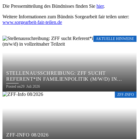
Die Pressemitteilung des Bündnisses finden Sie
hier
.
Weitere Informationen zum Bündnis Sorgearbeit fair teilen unter:
www.sorgearbeit-fair-teilen.de
AKTUELLE HINWEISE
STELLENAUSSCHREIBUNG: ZFF SUCHT
REFERENT*IN FAMILIENPOLITIK (M/W/D) IN
VOLLZEITNAHER TEILZEIT
Posted on
29. Juli 2026
ZFF-INFO
ZFF-INFO 08/2026