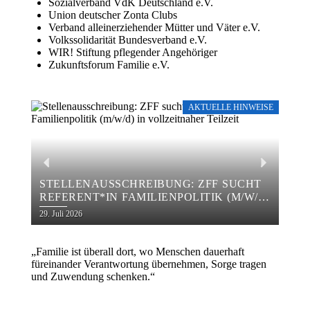
Sozialverband VdK Deutschland e.V.
Union deutscher Zonta Clubs
Verband alleinerziehender Mütter und Väter e.V.
Volkssolidarität Bundesverband e.V.
WIR! Stiftung pflegender Angehöriger
Zukunftsforum Familie e.V.
AKTUELLE HINWEISE
STELLENAUSSCHREIBUNG: ZFF SUCHT
REFERENT*IN FAMILIENPOLITIK (M/W/D)
ZFF
IN VOLLZEITNAHER TEILZEIT
29. Juli 2026
16. Ju
„Familie ist überall dort, wo Menschen dauerhaft
füreinander Verantwortung übernehmen, Sorge tragen
und Zuwendung schenken.“