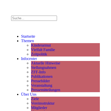
Startseite
Themen
Kinderarmut
Vielfalt Familie
Zeitpolitik
Infocenter
Aktuelle Hinweise
Stellungnahmen
ZFF-Info
Publikationen
Pressebilder
Veranstaltung
Pressemitteilungen
Über Uns
Ziele
Vereinsstruktur
Mitglieder