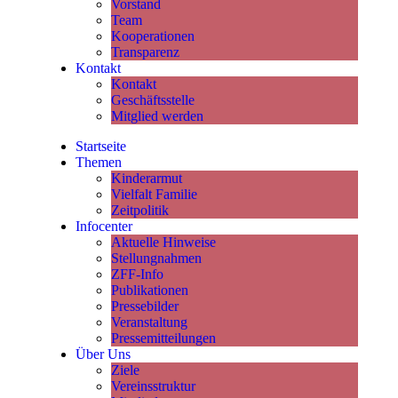
Vorstand
Team
Kooperationen
Transparenz
Kontakt
Kontakt
Geschäftsstelle
Mitglied werden
Startseite
Themen
Kinderarmut
Vielfalt Familie
Zeitpolitik
Infocenter
Aktuelle Hinweise
Stellungnahmen
ZFF-Info
Publikationen
Pressebilder
Veranstaltung
Pressemitteilungen
Über Uns
Ziele
Vereinsstruktur