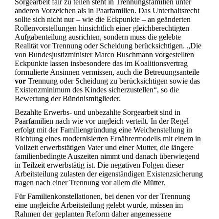
Sorgearbeit fair zu teilen steht in Trennungsfamilien unter
anderen Vorzeichen als in Paarfamilien. Das Unterhaltsrecht
sollte sich nicht nur – wie die Eckpunkte – an geänderten
Rollenvorstellungen hinsichtlich einer gleichberechtigten
Aufgabenteilung ausrichten, sondern muss die gelebte
Realität vor Trennung oder Scheidung berücksichtigen. „Die
von Bundesjustizminister Marco Buschmann vorgestellten
Eckpunkte lassen insbesondere das im Koalitionsvertrag
formulierte Ansinnen vermissen, auch die Betreuungsanteile
vor
Trennung oder Scheidung zu berücksichtigen sowie das
Existenzminimum des Kindes sicherzustellen“, so die
Bewertung der Bündnismitglieder.
Bezahlte Erwerbs- und unbezahlte Sorgearbeit sind in
Paarfamilien nach wie vor ungleich verteilt. In der Regel
erfolgt mit der Familiengründung eine Weichenstellung in
Richtung eines modernisierten Ernährermodells mit einem in
Vollzeit erwerbstätigen Vater und einer Mutter, die längere
familienbedingte Auszeiten nimmt und danach überwiegend
in Teilzeit erwerbstätig ist. Die negativen Folgen dieser
Arbeitsteilung zulasten der eigenständigen Existenzsicherung
tragen nach einer Trennung vor allem die Mütter.
Für Familienkonstellationen, bei denen vor der Trennung
eine ungleiche Arbeitsteilung gelebt wurde, müssen im
Rahmen der geplanten Reform daher angemessene