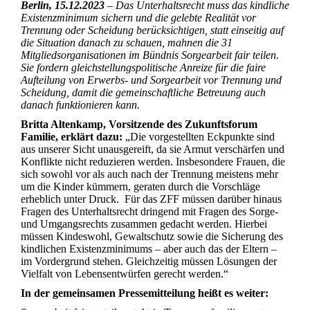
Berlin, 15.12.2023
–
Das Unterhaltsrecht muss das kindliche
Existenzminimum sichern und die gelebte Realität vor
Trennung oder Scheidung berücksichtigen, statt einseitig auf
die Situation danach zu schauen, mahnen die 31
Mitgliedsorganisationen im Bündnis Sorgearbeit fair teilen.
Sie fordern gleichstellungspolitische Anreize für die faire
Aufteilung von Erwerbs- und Sorgearbeit vor Trennung und
Scheidung, damit die gemeinschaftliche Betreuung auch
danach funktionieren kann.
Britta Altenkamp, Vorsitzende des Zukunftsforum
Familie, erklärt dazu:
„Die vorgestellten Eckpunkte sind
aus unserer Sicht unausgereift, da sie Armut verschärfen und
Konflikte nicht reduzieren werden. Insbesondere Frauen, die
sich sowohl vor als auch nach der Trennung meistens mehr
um die Kinder kümmern, geraten durch die Vorschläge
erheblich unter Druck. Für das ZFF müssen darüber hinaus
Fragen des Unterhaltsrecht dringend mit Fragen des Sorge-
und Umgangsrechts zusammen gedacht werden. Hierbei
müssen Kindeswohl, Gewaltschutz sowie die Sicherung des
kindlichen Existenzminimums – aber auch das der Eltern –
im Vordergrund stehen. Gleichzeitig müssen Lösungen der
Vielfalt von Lebensentwürfen gerecht werden.“
In der gemeinsamen Pressemitteilung heißt es weiter: