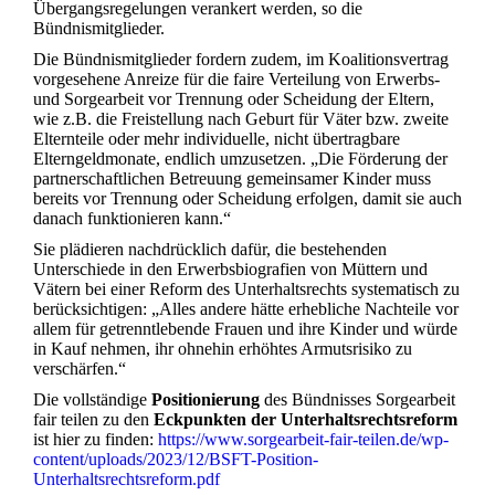
Übergangsregelungen verankert werden, so die
Bündnismitglieder.
Die Bündnismitglieder fordern zudem, im Koalitionsvertrag
vorgesehene Anreize für die faire Verteilung von Erwerbs-
und Sorgearbeit vor Trennung oder Scheidung der Eltern,
wie z.B. die Freistellung nach Geburt für Väter bzw. zweite
Elternteile oder mehr individuelle, nicht übertragbare
Elterngeldmonate, endlich umzusetzen. „Die Förderung der
partnerschaftlichen Betreuung gemeinsamer Kinder muss
bereits vor Trennung oder Scheidung erfolgen, damit sie auch
danach funktionieren kann.“
Sie plädieren nachdrücklich dafür, die bestehenden
Unterschiede in den Erwerbsbiografien von Müttern und
Vätern bei einer Reform des Unterhaltsrechts systematisch zu
berücksichtigen: „Alles andere hätte erhebliche Nachteile vor
allem für getrenntlebende Frauen und ihre Kinder und würde
in Kauf nehmen, ihr ohnehin erhöhtes Armutsrisiko zu
verschärfen.“
Die vollständige
Positionierung
des Bündnisses Sorgearbeit
fair teilen zu den
Eckpunkten der Unterhaltsrechtsreform
ist hier zu finden:
https://www.sorgearbeit-fair-teilen.de/wp-
content/uploads/2023/12/BSFT-Position-
Unterhaltsrechtsreform.pdf