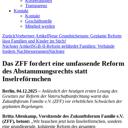
Kooperationen
Transparenz
Kontakt
Kontakt
Geschäftsstelle
Mitglied werden
Zurück
Vorheriger Artikel
Neue Grundsicherung: Geplante Reform
lässt Familien und Kinder im Stich!
Nächster Artikel
SGB-II-Reform gefährdet Familien: Verbände
fordern Nachbesserungen
Nächster
Das ZFF fordert eine umfassende Reform
des Abstammungsrechts statt
Inselreförmchen
Berlin, 04.12.2025
–
Anlässlich der heutigen ersten Lesung des
Gesetzes zur Reform der Vaterschaftsanfechtung warnt das
Zukunftsforum Familie e.V. (ZFF) vor erheblichen Schwächen der
geplanten Regelungen.
Britta Altenkamp, Vorsitzende des Zukunftsforum Familie e.V.
(ZFF), betont:
„Wir brauchen jetzt kein Inselreförmchen, sondern
eine grundlegende, kohärente Reform des gesamten