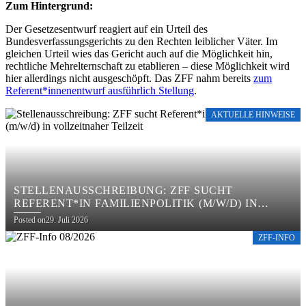
Zum Hintergrund:
Der Gesetzesentwurf reagiert auf ein Urteil des
Bundesverfassungsgerichts zu den Rechten leiblicher Väter. Im
gleichen Urteil wies das Gericht auch auf die Möglichkeit hin,
rechtliche Mehrelternschaft zu etablieren – diese Möglichkeit wird
hier allerdings nicht ausgeschöpft. Das ZFF nahm bereits
zum
Referent*innenentwurf ausführlich Stellung
.
AKTUELLE HINWEISE
STELLENAUSSCHREIBUNG: ZFF SUCHT
REFERENT*IN FAMILIENPOLITIK (M/W/D) IN
VOLLZEITNAHER TEILZEIT
Posted on
29. Juli 2026
ZFF-INFO