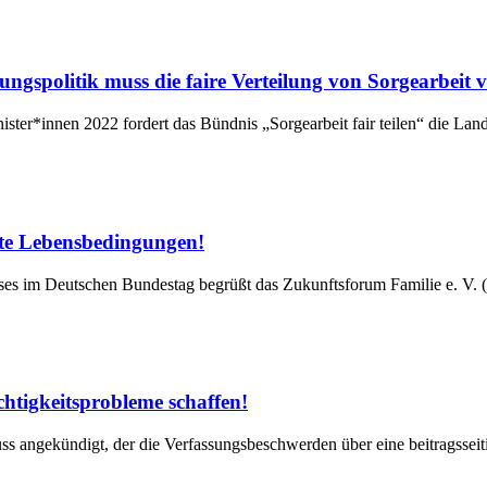
llungspolitik muss die faire Verteilung von Sorgearbeit
ister*innen 2022 fordert das Bündnis „Sorgearbeit fair teilen“ die Land
ute Lebensbedingungen!
ses im Deutschen Bundestag begrüßt das Zukunftsforum Familie e. V. (
chtigkeitsprobleme schaffen!
s angekündigt, der die Verfassungsbeschwerden über eine beitragsseiti