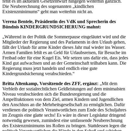
fehlt es im aktuellen Gesetzentwurf hingegen weiterhin gänzlich.
Die Neuberechnung des sogenannten „kindlichen
Existenzminimums“ geht man weiterhin nicht an.
Verena Bentele, Präsidentin des VdK und Sprecherin des
Bündnis KINDERGRUNDSICHERUNG mahnt:
„Während in der Politik die Sommerpause eingeläutet wird und die
Mitglieder der Regierung und des Parlaments in den Urlaub gehen,
fällt der Urlaub für arme Kinder dieses Jahr mal wieder ins Wasser.
Armen Familien fehlt es an Geld für Urlaubsreisen, für Besuche im
Freibad oder für eine Kugel Eis. Wir setzen uns dafür ein, dass jedes
Kind gut aufwachsen und an der Gemeinschaft teilhaben kann. Die
Regierung muss jetzt handeln und endlich eine gute
Kindergrundsicherung verabschieden.“
Britta Altenkamp, Vorsitzende des ZFF, ergänz
t: „Mit dem
Verbleib der sozialrechtlichen Geldleistungen auf dem minimalsten
Niveau verabschieden sich die Bundesregierung und die
Ampelfraktionen von dem Ziel, armen Kindern und Jugendlichen
den Anschluss an die Mehrheitsgesellschaft zu ermöglichen. Dafür
verdienen die politisch Verantwortlichen zum Ende des Schuljahres
im Zeugnis eine glatte sechs! Es wäre in dieser Legislatur dringend
notwendig gewesen, zumindest eine umfassende Neuberechnung
des Existenzminimums ins Rollen zu bringen. Stattdessen legen die
politisch Verantwortlichen die Hände in den Schoß und schieben