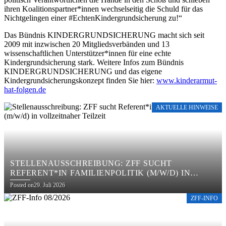
ihren Koalitionspartner*innen wechselseitig die Schuld für das
Nichtgelingen einer #EchtenKindergrundsicherung zu!“
Das Bündnis KINDERGRUNDSICHERUNG macht sich seit
2009 mit inzwischen 20 Mitgliedsverbänden und 13
wissenschaftlichen Unterstützer*innen für eine echte
Kindergrundsicherung stark. Weitere Infos zum Bündnis
KINDERGRUNDSICHERUNG und das eigene
Kindergrundsicherungskonzept finden Sie hier:
www.kinderarmut-
hat-folgen.de
AKTUELLE HINWEISE
STELLENAUSSCHREIBUNG: ZFF SUCHT
REFERENT*IN FAMILIENPOLITIK (M/W/D) IN
VOLLZEITNAHER TEILZEIT
Posted on
29. Juli 2026
ZFF-INFO