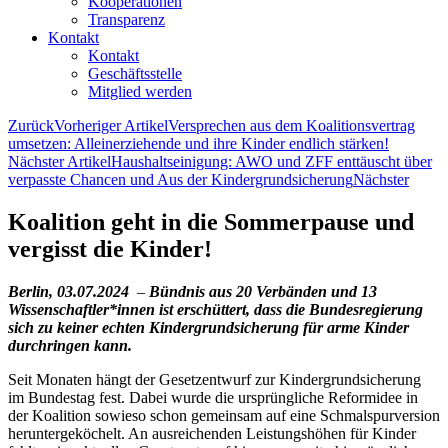
Kooperationen
Transparenz
Kontakt
Kontakt
Geschäftsstelle
Mitglied werden
Zurück
Vorheriger Artikel
Versprechen aus dem Koalitionsvertrag
umsetzen: Alleinerziehende und ihre Kinder endlich stärken!
Nächster Artikel
Haushaltseinigung: AWO und ZFF enttäuscht über
verpasste Chancen und Aus der Kindergrundsicherung
Nächster
Koalition geht in die Sommerpause und
vergisst die Kinder!
Berlin, 03.07.2024
–
Bündnis aus 20 Verbänden und 13
Wissenschaftler*innen ist erschüttert, dass die Bundesregierung
sich zu keiner echten Kindergrundsicherung für arme Kinder
durchringen kann.
Seit Monaten hängt der Gesetzentwurf zur Kindergrundsicherung
im Bundestag fest. Dabei wurde die ursprüngliche Reformidee in
der Koalition sowieso schon gemeinsam auf eine Schmalspurversion
heruntergeköchelt. An ausreichenden Leistungshöhen für Kinder